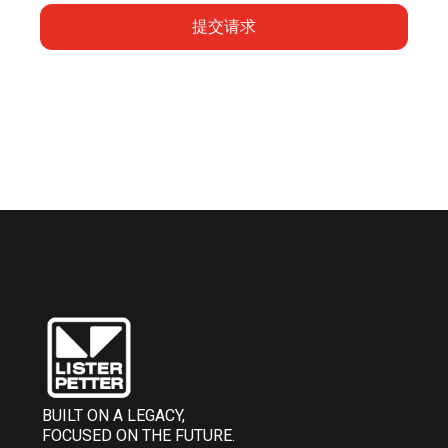
提交请求
BUILT ON A LEGACY,
FOCUSED ON THE FUTURE.