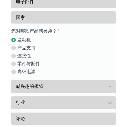
子
话
国
邮
家
件
您对哪款产品感兴趣？
*
*
发动机
产品支持
连接性
零件与配件
高级电源
感
兴
趣
行
的
业
领
评
域
论