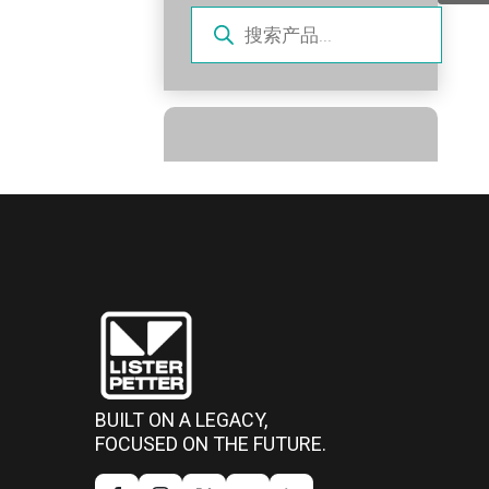
产
品
搜
索
BUILT ON A LEGACY,
FOCUSED ON THE FUTURE.