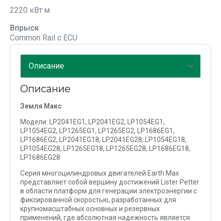
2220 кВт·м
Впрыск
Common Rail с ECU
Описание
Земля Макс
Модели: LP2041EG1, LP2041EG2, LP1054EG1,
LP1054EG2, LP1265EG1, LP1265EG2, LP1686EG1,
LP1686EG2, LP2041EG18, LP2041EG28, LP1054EG18,
LP1054EG28, LP1265EG18, LP1265EG28, LP1686EG18,
LP1686EG28
Серия многоцилиндровых двигателей Earth Max
представляет собой вершину достижений Lister Petter
в области платформ для генерации электроэнергии с
фиксированной скоростью, разработанных для
крупномасштабных основных и резервных
применений, где абсолютная надежность является