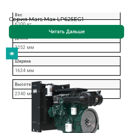
≤108
Вес
Серия Mars Max LP625EG1
6100 кг
Читать Дальше
Длина
3252 мм
Ширина
1634 мм
Высота
2340 мм